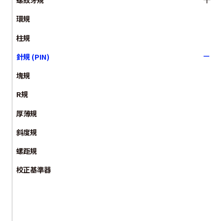
環規
柱規
針規 (PIN)
塊規
R規
厚薄規
斜度規
螺距規
校正基準器