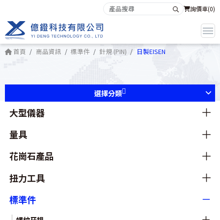
詢價車(
0
)
首頁
商品資訊
標準件
針規 (PIN)
日製EISEN
選擇分類
大型儀器
量具
花崗石產品
扭力工具
標準件
螺紋牙規