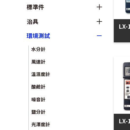
標準件
治具
LX
環境測試
水分計
風速計
溫濕度計
酸鹼計
噪音計
鹽分計
LX
光澤度計