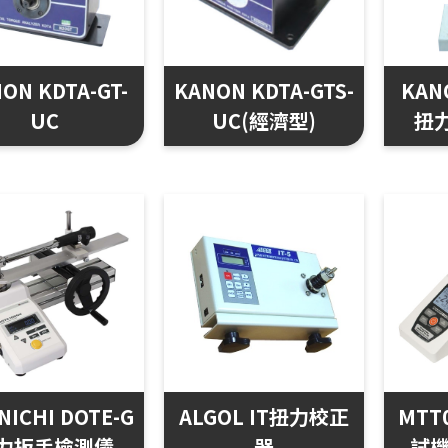
ON KDTA-GT-
KANON KDTA-GTS-
KAN
UC
UC(經濟型)
扭
NICHI DOTE-G
ALGOL IT扭力校正
MTT
力扳手檢測儀
器
試機