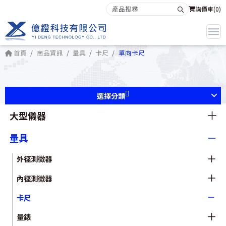
詢價車(
0
)
首頁
商品資訊
量具
卡尺
單向卡尺
選擇分類
大型儀器
量具
外徑測微器
內徑測微器
卡尺
量錶