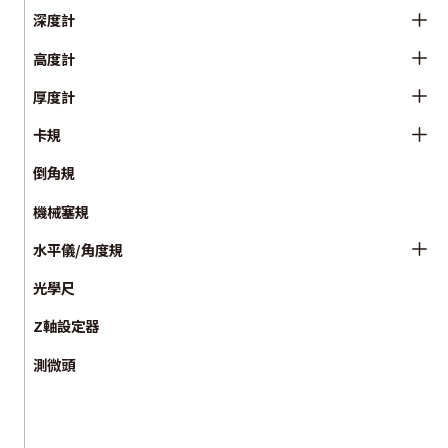
深度計
高度計
厚度計
卡規
倒角規
機械塞規
水平儀/角度規
光學尺
Z軸設定器
測微頭