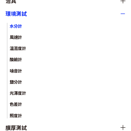
治具
環境測試
水分計
風速計
溫濕度計
酸鹼計
噪音計
鹽分計
光澤度計
色差計
照度計
膜厚測試