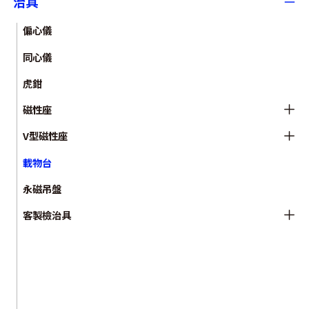
治具
偏心儀
同心儀
虎鉗
磁性座
V型磁性座
載物台
永磁吊盤
客製檢治具