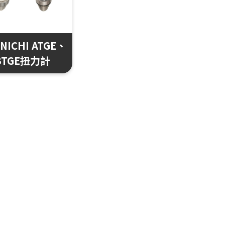
NICHI ATGE、
BTGE扭力計