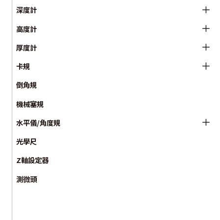
深度計
高度計
厚度計
卡規
倒角規
機械塞規
水平儀/角度規
光學尺
Z軸設定器
測微頭