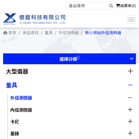
詢價車(
0
)
首頁
商品資訊
量具
外徑測微器
微小測砧外徑測微器
選擇分類
大型儀器
量具
外徑測微器
內徑測微器
卡尺
量錶