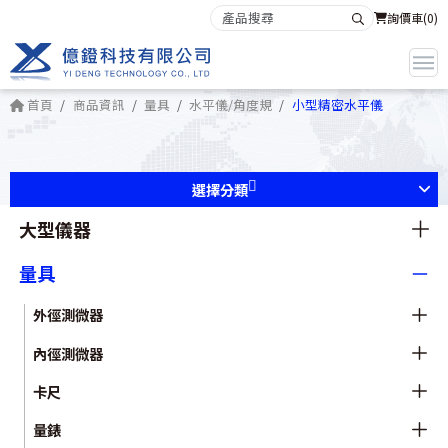
詢價車(
0
)
首頁
商品資訊
量具
水平儀/角度規
小型精密水平儀
選擇分類
大型儀器
量具
外徑測微器
內徑測微器
卡尺
量錶