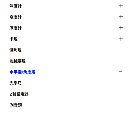
深度計
高度計
厚度計
卡規
倒角規
機械塞規
水平儀/角度規
光學尺
Z軸設定器
測微頭