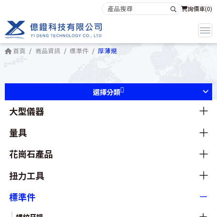
詢價車(
0
)
首頁
商品資訊
標準件
厚薄規
選擇分類
大型儀器
量具
花崗石產品
扭力工具
標準件
螺紋牙規