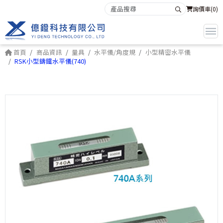
詢價車(
0
)
首頁
商品資訊
量具
水平儀/角度規
小型精密水平儀
RSK小型鑄鐵水平儀(740)