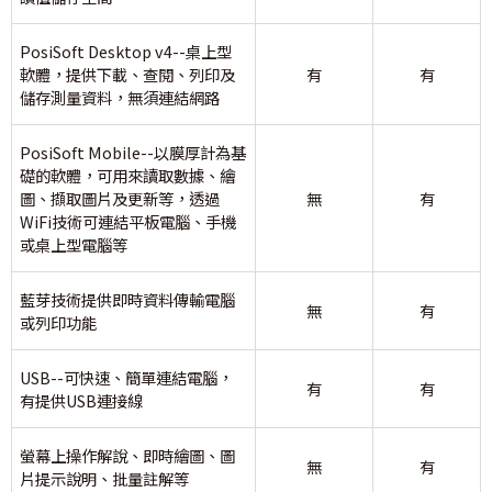
PosiSoft Desktop v4--桌上型
軟體，提供下載、查閱、列印及
有
有
儲存測量資料，無須連結網路
PosiSoft Mobile--以膜厚計為基
礎的軟體，可用來讀取數據、繪
圖、擷取圖片及更新等，透過
無
有
WiFi技術可連結平板電腦、手機
或桌上型電腦等
藍芽技術提供即時資料傳輸電腦
無
有
或列印功能
USB--可快速、簡單連結電腦，
有
有
有提供USB連接線
螢幕上操作解說、即時繪圖、圖
無
有
片提示說明、批量註解等