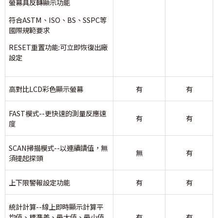
螢幕具反轉顯示功能
符合ASTM、ISO、BS、SSPC等
國際規範要求
RESET重置功能:可立即恢復出廠
設定
高對比LCD彩色顯示螢幕
有
有
FAST模式--更快速的測量反應速
有
有
度
SCAN掃描模式--以連續讀值，無
無
有
須提起探頭
上下限警報設定功能
有
有
統計計算--線上即時顯示計算平
均值、標準差、最大值、最小值
有
有