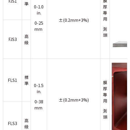
膜
FJS1
準
0-1.0
厚
in.
專
用
±(0.2mm+3%)
0-25
mm
測
頭
高
FJS3
級
標
FLS1
膜
準
0-1.5
厚
in.
專
±(0.2mm+3%)
用
0-38
mm
測
頭
高
FLS3
級