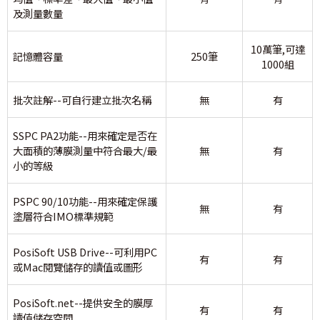
及測量數量
10萬筆,可達
記憶體容量
250筆
1000組
批次註解--可自行建立批次名稱
無
有
SSPC PA2功能--用來確定是否在
大面積的薄膜測量中符合最大/最
無
有
小的等級
PSPC 90/10功能--用來確定保護
無
有
塗層符合IMO標準規範
PosiSoft USB Drive--可利用PC
有
有
或Mac閱覽儲存的讀值或圖形
PosiSoft.net--提供安全的膜厚
有
有
讀值儲存空間