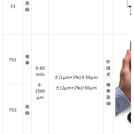
高
F3
級
標
FS1
外
準
0-60
接
mils
式
±(1µm+1%) 0-50µm
0-
標
±(2µm+1%)>50µm
1500
準
µm
測
頭
高
FS3
級