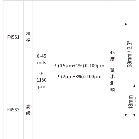
標
F45S1
準
45
0-45
度
mils
±(0.5µm+1%) 0-100µm
微
0-
±(2µm+3%)>100µm
小
1150
測
µm
頭
高
F45S3
級