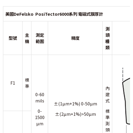
美國DeFelsko PosiTector6000系列 電磁式膜厚計
測
主
測定
頭
型號
精度
機
範圍
種
類
標
F1
準
內
0-60
建
mils
式
±(1µm+1%) 0-50µm
0-
標
±(2µm+1%)>50µm
1500
準
µm
測
頭