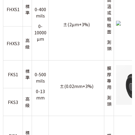
標
溫
FHXS1
0-400
準
或
mils
粗
±(2µm+3%)
糙
0-
面
10000
µm
高
測
FHXS3
級
頭
膜
標
FKS1
0-500
厚
準
mils
專
±(0.02mm+3%)
用
0-13
mm
測
高
FKS3
頭
級
標