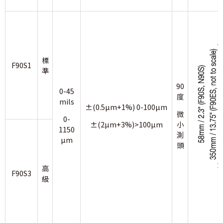
標
F90S1
準
90
0-45
度
mils
±(0.5µm+1%) 0-100µm
微
0-
±(2µm+3%)>100µm
小
1150
測
µm
頭
高
F90S3
級