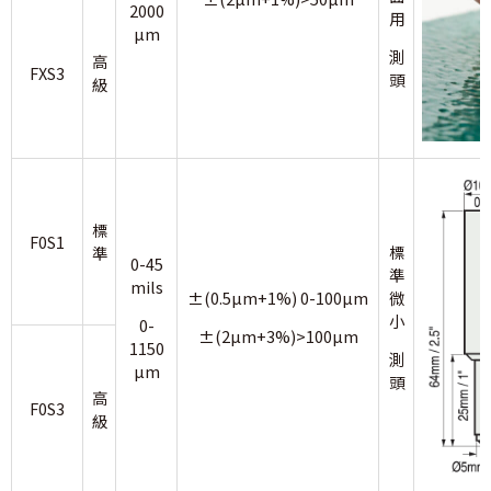
2000
用
µm
測
高
FXS3
頭
級
標
F0S1
標
準
0-45
準
mils
±(0.5µm+1%) 0-100µm
微
小
0-
±(2µm+3%)>100µm
1150
測
µm
頭
高
F0S3
級