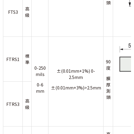
頭
高
FTS3
級
標
FTRS1
90
準
0-250
度
±(0.01mm+1%) 0-
mils
2.5mm
膜
0-6
厚
±(0.01mm+3%)>2.5mm
mm
測
頭
高
FTRS3
級
高