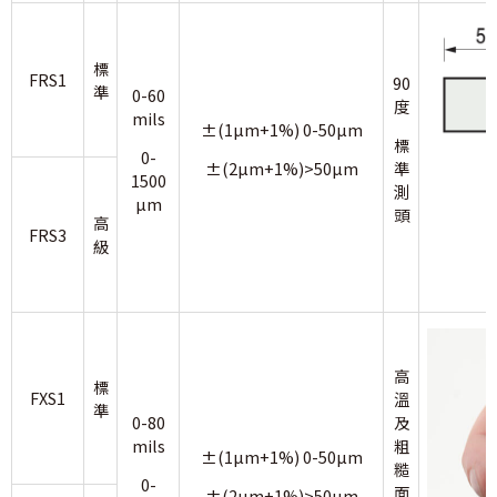
標
FRS1
90
準
0-60
度
mils
±(1µm+1%) 0-50µm
標
0-
±(2µm+1%)>50µm
準
1500
測
µm
頭
高
FRS3
級
高
標
FXS1
溫
準
0-80
及
mils
粗
±(1µm+1%) 0-50µm
糙
0-
面
±(2µm+1%)>50µm