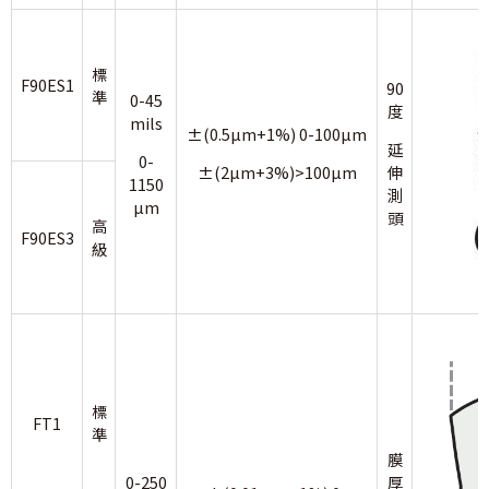
標
F90ES1
90
準
0-45
度
mils
±(0.5µm+1%) 0-100µm
延
0-
±(2µm+3%)>100µm
伸
1150
測
µm
頭
高
F90ES3
級
標
FT1
準
膜
0-250
厚