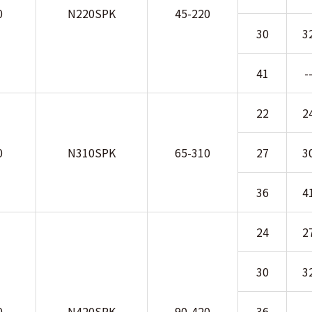
0
N220SPK
45-220
30
3
41
-
22
2
0
N310SPK
65-310
27
3
36
4
24
2
30
3
0
N420SPK
90-420
36
-