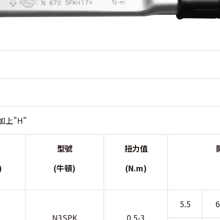
上"H"
型號
扭力值
)
(牛頓)
(N.m)
5.5
6
N3SPK
0.5-3