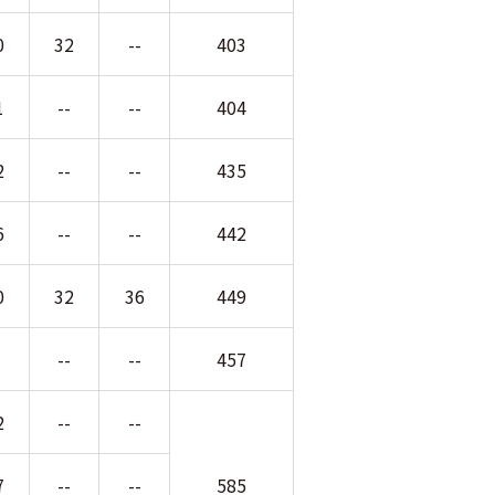
0
32
--
403
1
--
--
404
2
--
--
435
6
--
--
442
0
32
36
449
-
--
--
457
2
--
--
7
--
--
585