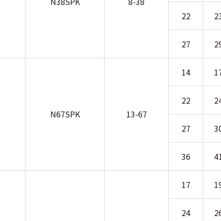
N38SPK
8-38
22
2
27
2
14
1
22
2
N67SPK
13-67
27
3
36
4
17
1
24
2