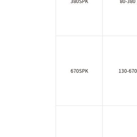
380SPK
80-380
670SPK
130-670