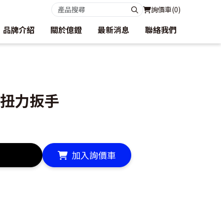
詢價車(
0
)
品牌介紹
關於億鐙
最新消息
聯絡我們
型扭力扳手
加入詢價車