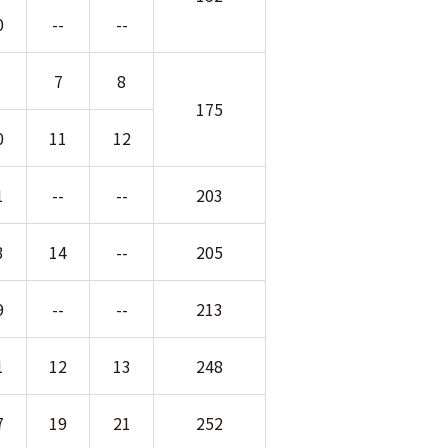
0
--
--
7
8
175
0
11
12
1
--
--
203
3
14
--
205
9
--
--
213
1
12
13
248
7
19
21
252