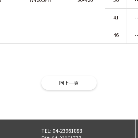
41
-
46
-
回上一頁
TEL:
04-23961888