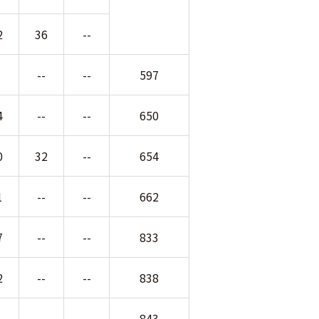
2
36
--
-
--
--
597
4
--
--
650
0
32
--
654
1
--
--
662
7
--
--
833
2
--
--
838
-
--
--
843